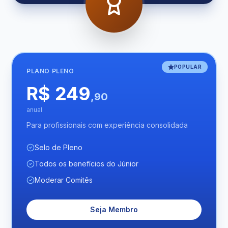
POPULAR
PLANO
PLENO
R$ 249
,90
anual
Para profissionais com experiência consolidada
Selo de Pleno
Todos os benefícios do Júnior
Moderar Comitês
Seja Membro