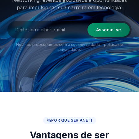
Networking, eventos exclusivos e oportunidades
para impulsionar sua
carreira em tecnologia.
Associe-se
Nós nos preocupamos com a sua privacidade –
política de
privacidade
.
POR QUE SER ANETI
Vantagens de ser