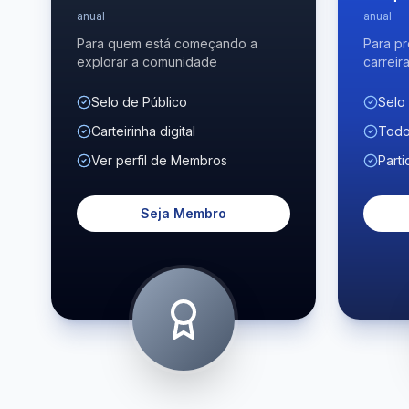
anual
anual
Para quem está começando a
Para pr
explorar a comunidade
carreir
Selo de Público
Selo
Carteirinha digital
Todo
Ver perfil de Membros
Parti
Seja Membro