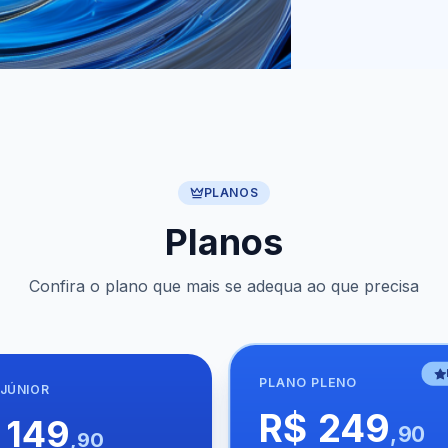
PLANOS
Planos
Confira o plano que mais se adequa ao que precisa
PLANO
PLENO
JÚNIOR
R$ 249
 149
,90
,90