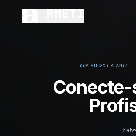
BEM VINDOS À ANETI 
Conecte-
Profi
Netwo