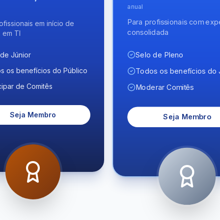
anual
Para profissionais com exp
ofissionais em início de
consolidada
a em TI
Selo de Pleno
 de Júnior
s os benefícios do Público
Todos os benefícios do 
cipar de Comitês
Moderar Comitês
Seja Membro
Seja Membro